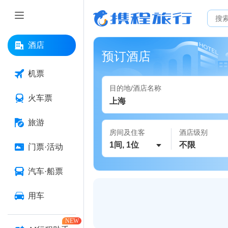
酒店
预订酒店
机票
目的地/酒店名称
火车票
旅游
房间及住客
酒店级别
1
间,
1
位
不限
门票·活动
汽车·船票
用车
NEW